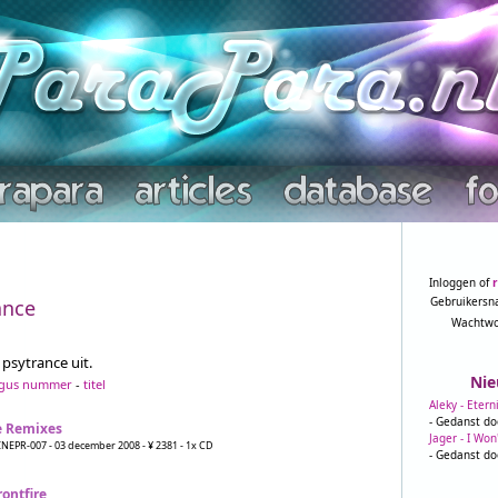
Inloggen of
Gebruikersn
ance
Wachtwo
psytrance uit.
Nie
ogus nummer
-
titel
Aleky - Etern
- Gedanst do
e Remixes
Jager - I Won
INEPR-007 - 03 december 2008 - ¥ 2381 - 1x CD
- Gedanst do
ontfire