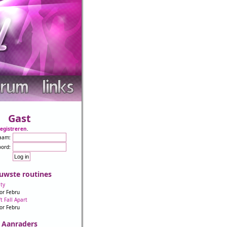
Gast
registreren
.
aam:
ord:
uwste routines
ity
or Febru
't Fall Apart
or Febru
Aanraders