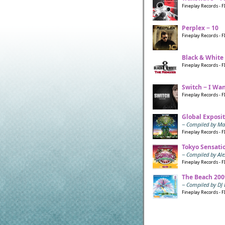
Fineplay Records - F
Perplex − 10
Fineplay Records - F
Black & White
Fineplay Records - F
Switch − I Wa
Fineplay Records - F
Global Exposit
− Compiled by Ma
Fineplay Records - F
Tokyo Sensati
− Compiled by Al
Fineplay Records - FI
The Beach 200
− Compiled by DJ 
Fineplay Records - F