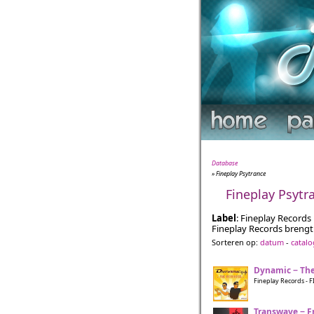
Database
» Fineplay Psytrance
Fineplay Psytr
Label
: Fineplay Records
Fineplay Records brengt 
Sorteren op:
datum
-
catal
Dynamic − Th
Fineplay Records - F
Transwave − Fr