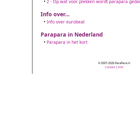
•
2 - Op wat voor plekken wordt parapara geda
Info over...
•
Info over eurobeat
Parapara in Nederland
•
Parapara in het kort
© 2007-2026 ParaPara.nl
Contact
|
Info