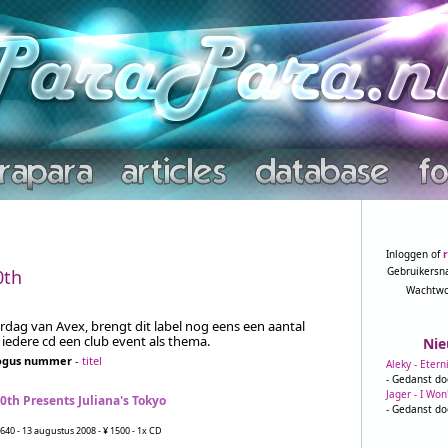
Inloggen of
Gebruikersn
0th
Wachtwo
ardag van Avex, brengt dit label nog eens een aantal
 iedere cd een club event als thema.
Nie
ogus nummer
-
titel
Aleky - Etern
- Gedanst do
Jager - I Won
0th Presents Juliana's Tokyo
- Gedanst do
40 - 13 augustus 2008 - ¥ 1500 - 1x CD