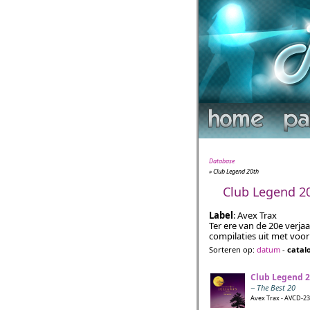
Database
» Club Legend 20th
Club Legend 2
Label
: Avex Trax
Ter ere van de 20e verja
compilaties uit met voor
Sorteren op:
datum
-
catal
Club Legend 2
− The Best 20
Avex Trax - AVCD-236