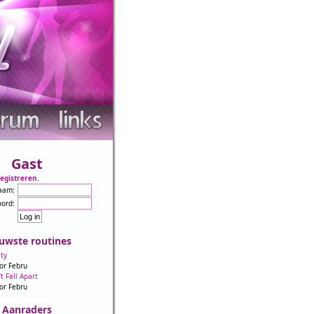
Gast
registreren
.
aam:
ord:
uwste routines
ity
or Febru
't Fall Apart
or Febru
Aanraders