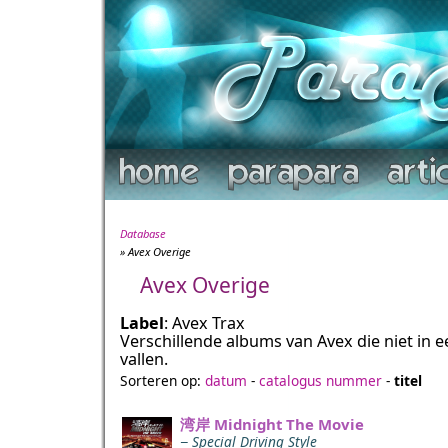
Database
» Avex Overige
Avex Overige
Label
: Avex Trax
Verschillende albums van Avex die niet in e
vallen.
Sorteren op:
datum
-
catalogus nummer
-
titel
湾岸 Midnight The Movie
− Special Driving Style